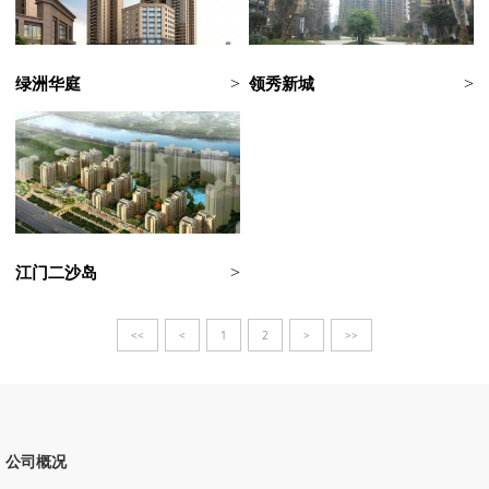
绿洲华庭
领秀新城
>
>
江门二沙岛
>
<<
<
1
2
>
>>
公司概况