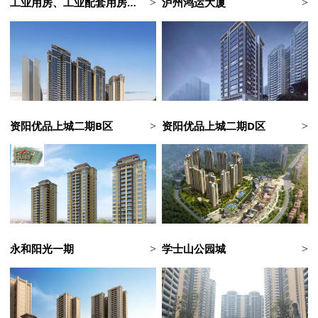
工业用房、工业配套用房及配套设施项目（2501-510105-07-02-620418)
泸州鸿运大厦
>
>
资阳优品上城二期B区
资阳优品上城二期D区
>
>
永和阳光一期
学士山公园城
>
>